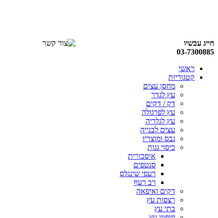
חייג עכשיו
03-7300885
ראשי
קטגוריות
מחסן עצים
עץ לגדר
דק / דקים
עץ לפרגולה
עץ לגלריה
עצים לבנייה
גבס ומוצריו
כיסוי גגות
איסכורית
סנטפים
רעפי שינגלס
רב רעף
דקים ואיפאה
רצפות עץ
בתי עץ
חיפויי עץ