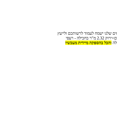
ים שלנו ישמח לעמוד לרשותכם ולייעץ
לכם לגבי רכישה והתקנת רעפי שינגלס. ניתן להשיג בחנות רעפי שינגלס אדום+ירוק 2.32 מ"ר בחבילה - רעפי
ילה
והכל בהספקה מיידית מעכשיו