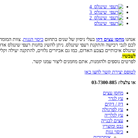
אנחנו
מחסן עצים דקו
בעלי ניסיון של שנים בתחום
כיסוי הגגות
. צוות המומח
שינגלס איכותיים בצבע האדום, כמו גם אביזרים נלווים, להתקנה יעילה וקל
לעכשיו
.
לפרטים נוספים ולהזמנות, אתם מוזמנים ליצור עמנו קשר.
לטופס יצירת קשר לחצו כאן
או צלצלו: 03-7300-885
מחסן עצים
עץ לגדר
דק / דקים
עץ לפרגולה
עץ לגלריה
עצים לבנייה
גבס ומוצריו
כיסוי גגות
איסכורית