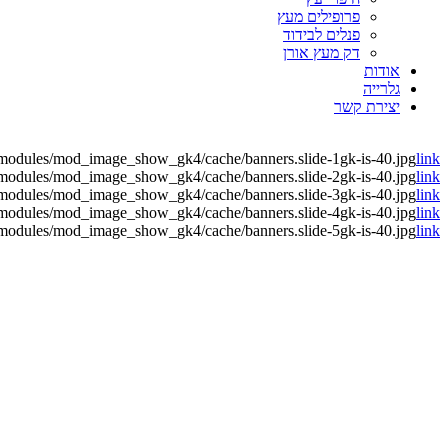
פרופילים מעץ
פנלים לבידוד
דק מעץ אורן
אודות
גלרייה
יצירת קשר
il/modules/mod_image_show_gk4/cache/banners.slide-1gk-is-40.jpg
link
il/modules/mod_image_show_gk4/cache/banners.slide-2gk-is-40.jpg
link
il/modules/mod_image_show_gk4/cache/banners.slide-3gk-is-40.jpg
link
il/modules/mod_image_show_gk4/cache/banners.slide-4gk-is-40.jpg
link
il/modules/mod_image_show_gk4/cache/banners.slide-5gk-is-40.jpg
link