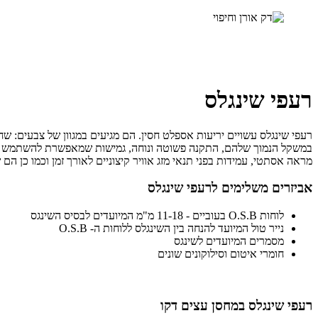
רעפי שינגלס
רעפי שינגלס עשויים יריעות אספלט חסין. הם מגיעים במגוון של צבעים: שחו
במשקל הנמוך שלהם, התקנה פשוטה ונוחה, גמישות שמאפשרת להשתמש בהם 
מראה אסתטי, עמידות בפני תנאי מזג אוויר קיצוניים לאורך זמן וכמו כן הם 
אביזרים משלימים לרעפי שינגלס
לוחות O.S.B בעוביים - 11-18 מ"מ המיועדים לבסיס השינגס
נייר טול המיועד להנחה בין השינגלס ללוחות ה- O.S.B
מסמרים המיועדים לשינגס
חומרי איטום וסילוקונים שונים
רעפי שינגלס במחסן עצים דקו